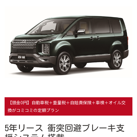
【頭金0円】自動車税＋重量税＋自賠責保険＋車検＋オイル交
換がコミコミの定額プラン
5年リース 衝突回避ブレーキ支