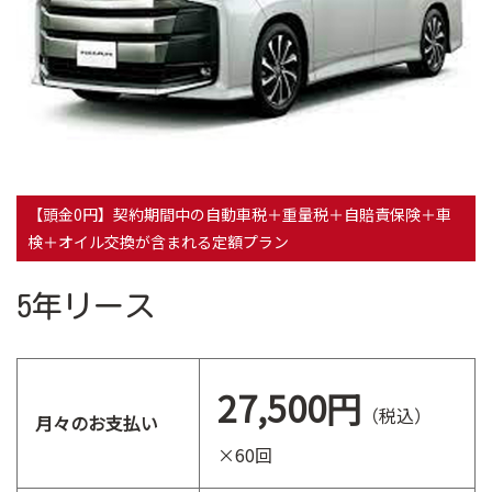
【頭金0円】契約期間中の自動車税＋重量税＋自賠責保険＋車
検＋オイル交換が含まれる定額プラン
5年リース
27,500円
（税込）
月々のお支払い
×60回