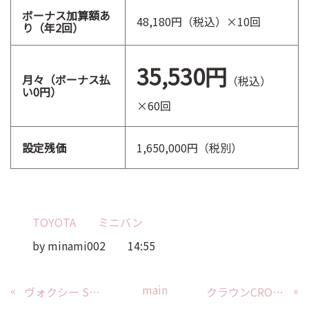
ボーナス加算額あ
48,180円（税込）×10回
り（年2回）
35,530円
月々（ボーナス払
（税込）
い0円）
×60回
設定残価
1,650,000円（税別）
TOYOTA
ミニバン
by
minami002
14:55
main
«
»
ヴォクシー S-Z 7人乗り ガソリン
クラウンCROSSOVER GADVANCED LEATHER 2.5Lガソリン