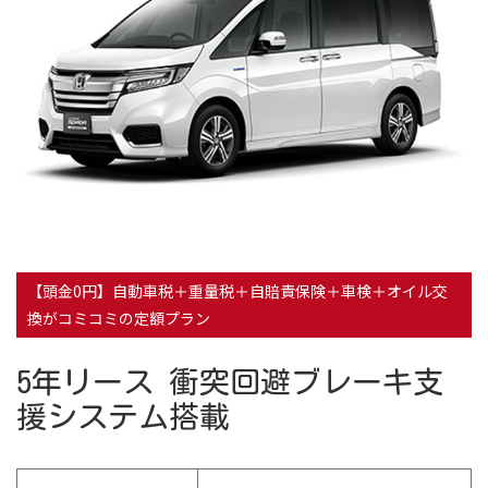
【頭金0円】自動車税＋重量税＋自賠責保険＋車検＋オイル交
換がコミコミの定額プラン
5年リース 衝突回避ブレーキ支
援システム搭載